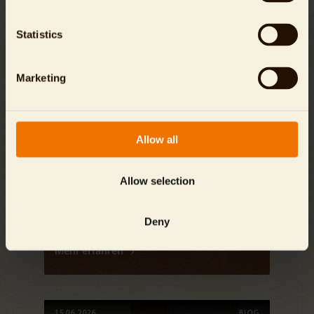
Statistics
Marketing
Allow all
Goldiger Nachwuchs im Tierpark Berlin
Seltene Mongozmaki-Geburt stärkt
Allow selection
internationales Erhaltungszuchtprogramm
Deny
Mehr erfahren
15.06.2026
BLOG