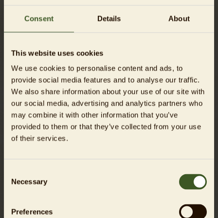
Consent
Details
About
This website uses cookies
We use cookies to personalise content and ads, to
provide social media features and to analyse our traffic.
We also share information about your use of our site with
Feldhamsterschutz geht in die nächste Runde
our social media, advertising and analytics partners who
may combine it with other information that you’ve
Tierpark Berlin beteiligt sich erneut an der
provided to them or that they’ve collected from your use
Auswilderung bedrohter Feldhamster
of their services.
Mehr erfahren
Consent
Necessary
Selection
Preferences
16.06.2026
PRESSE-MITTEILUNG