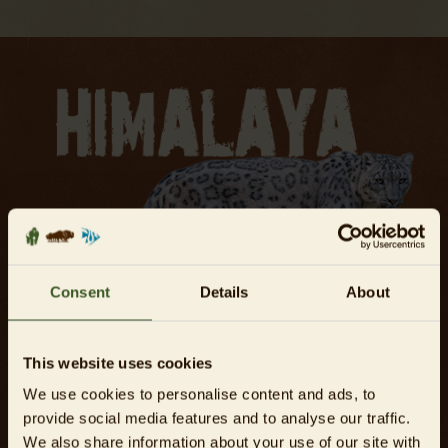
Consent
Details
About
This website uses cookies
We use cookies to personalise content and ads, to
An den Berghängen der Nebelwälder klettern Kleine
provide social media features and to analyse our traffic.
Pandas hoch über den Köpfen der Schopfhirsche durch das
We also share information about your use of our site with
Geäst. Vorbei an Francois-Languren, Takinen und