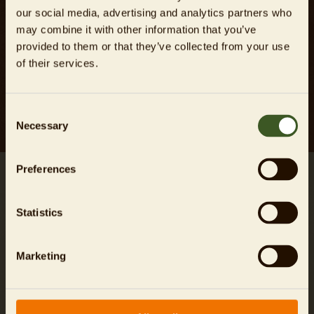
our social media, advertising and analytics partners who
Schneeleoparden windet sich der Pfad durch dichte
may combine it with other information that you’ve
Bambushaine immer höher in Richtung Baumgrenze und
provided to them or that they’ve collected from your use
gipfelt schließlich auf dem „Dach der Welt“ – mit Blick auf
of their services.
Berlin.
Mehr erfahren
Consent
Necessary
Selection
Preferences
Statistics
Marketing