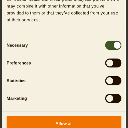
may combine it with other information that you’ve
provided to them or that they’ve collected from your use
of their services.
Weitere Infos
Consent
Necessary
Selection
Preferences
* Pflichtangaben
Statistics
Ich nehme zur Kenntnis, dass die von mir
angegebenen personenbezogenen Daten
ausschließlich zur Bearbeitung meiner Anfrage
Marketing
genutzt werden. Nach abschließender Klärung
werden meine Daten gelöscht. Meine
Einwilligung (Art. 6 Abs. 1 S. 1 lit. b DSGVO) in die
Verarbeitung dieser Daten kann ich jederzeit
unter
datenschutz@
tierpark-berlin.de
widerrufen.
Allow all
Unter dieser Mailadresse kann auch die