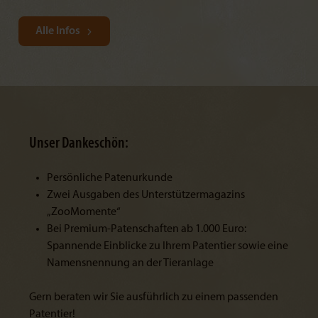
Online haben Sie jedoch die Möglichkeit den
Tierpark
Alle Infos
mit einem „digitalen Futterkorb“ zu unterstützen.
Weitere Infos dazu finden Sie
hier
.
Unser Dankeschön:
Persönliche Patenurkunde
Zwei Ausgaben des Unterstützermagazins
„ZooMomente“
Bei Premium-Patenschaften ab 1.000 Euro:
Spannende Einblicke zu Ihrem Patentier sowie eine
Namensnennung an der Tieranlage
Gern beraten wir Sie ausführlich zu einem passenden
Patentier!