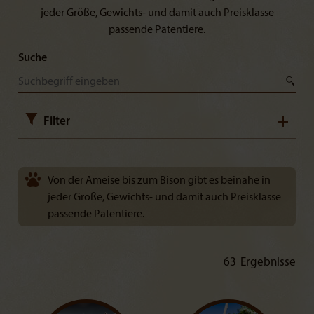
jeder Größe, Gewichts- und damit auch Preisklasse
passende Patentiere.
Suche
Filter
Tiergruppe
Von der Ameise bis zum Bison gibt es beinahe in
jeder Größe, Gewichts- und damit auch Preisklasse
passende Patentiere.
Jahresbeitrag
€
€
63
Ergebnisse
Premium Patenschaften
PREMIUM