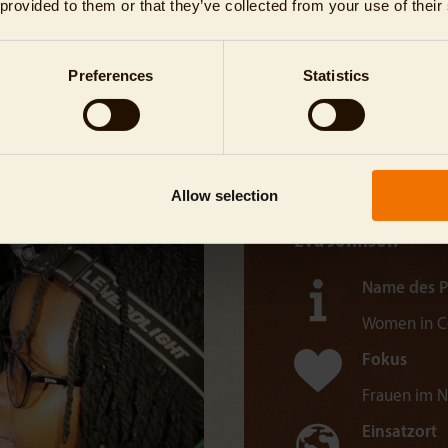
zugutekommt.
 provided to them or that they’ve collected from your use of their
Adrian Leitoro
Preferences
Statistics
Allow selection
Eva Johnson
Name des P
Women in Co
Fokus
Frauen im N
Einsatzort