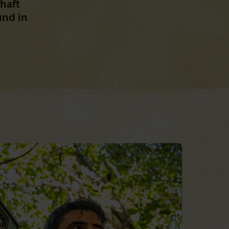
haft
und in