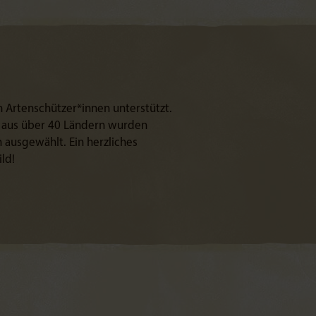
Artenschützer*innen unterstützt.
 aus über 40 Ländern wurden
ausgewählt. Ein herzliches
ld!