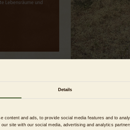
rdete Lebensräume und
Details
Ich setze mich für die die Förderung eines
wirksamen und fairen Naturschutzes ein, 
e content and ads, to provide social media features and to analy
den Gemeinschaften und der Natur
 our site with our social media, advertising and analytics partn