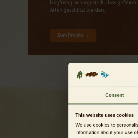
langfristig sichergestellt, dass gefäh
Arten geschützt werden.
Zum Projekt
Consent
This website uses cookies
We use cookies to personalis
information about your use of