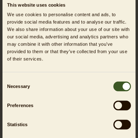
This website uses cookies
Kasse: 11,50 €
We use cookies to personalise content and ads, to
provide social media features and to analyse our traffic.
Berechtigungsnachweis*
We also share information about your use of our site with
Inhaber*innen des Berechtigungsnachweis (BN, früherer
berlinpass / ausschließlich Mo-Fr, Feiertage ausgenommen)
our social media, advertising and analytics partners who
may combine it with other information that you’ve
Tierpark
Kasse:
6,00 €
provided to them or that they’ve collected from your use
of their services.
Der Ticketpreis beinhaltet jeweils einen freiwilligen
Artenschutzbeitrag von 0,50 € (Ermäßigte
ausgenommen) – weitere Infos siehe unten.
Consent
Necessary
Selection
Hunde können kostenlos an der kurzen Leine
mit in den Tierpark genommen werden.
Preferences
Bollerwagen-Verleih: 5,00 € + Pfand
(Lichtbildausweis)
Statistics