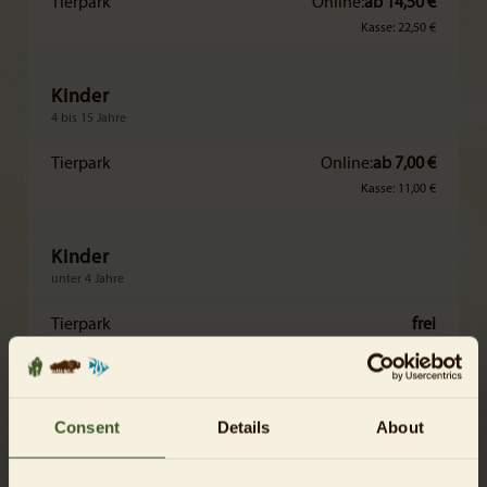
Tierpark
Online:
ab 14,50 €
Kasse: 22,50 €
Kinder
4 bis 15 Jahre
Tierpark
Online:
ab 7,00 €
Kasse: 11,00 €
Kinder
unter 4 Jahre
Tierpark
frei
Ermäßigte*
Schüler*innen (16+), Student*innen, Auszubildende, FSJler/BFDler,
Consent
Details
About
ALG I+II-Empfänger*innen, Schwerbehinderte (ab 50 GdB, 16+)
Tierpark
Online:
ab 7,50 €