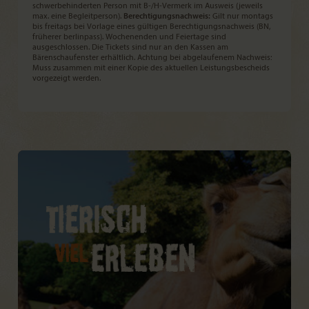
schwerbehinderten Person mit B-/H-Vermerk im Ausweis (jeweils
max. eine Begleitperson).
Berechtigungsnachweis:
Gilt nur montags
bis freitags bei Vorlage eines gültigen Berechtigungsnachweis (BN,
früherer berlinpass). Wochenenden und Feiertage sind
ausgeschlossen. Die Tickets sind nur an den Kassen am
Bärenschaufenster erhältlich. Achtung bei abgelaufenem Nachweis:
Muss zusammen mit einer Kopie des aktuellen Leistungsbescheids
vorgezeigt werden.