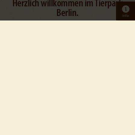
Herzlich willkommen im Tierpark
Berlin.
Info
Im Herzen des einstigen Ost-Berlin, unweit des
Alexanderplatzes, erstreckt sich der Tierpark Berlin
auf 160 Hektar – der größte Tierpark Europas! Dort
umgibt das historische Schloss Friedrichsfelde eine
einzigartige Parklandschaft, in der Tiere aus aller
Welt leben.
Tickets