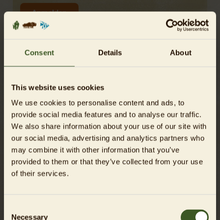
Consent
Details
About
Anmeldeformular
This website uses cookies
Hier können Sie sich für den Spezial-Newsletter rund
We use cookies to personalise content and ads, to
um die Umweltbildungsangebote von Zoo und
provide social media features and to analyse our traffic.
Tierpark Berlin anmelden – besonders interessant für
We also share information about your use of our site with
Schulen, Kitas und Horte.
our social media, advertising and analytics partners who
may combine it with other information that you’ve
Anrede*
provided to them or that they’ve collected from your use
of their services.
Vorname*
Consent
Necessary
Selection