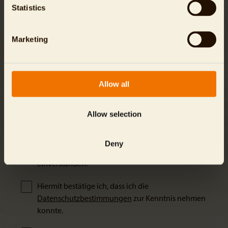
zusenden.
Statistics
Marketing
Die Daten werden über eine verschlüsselte SSL (Secure-
Socket-Layer) Internet-Verbindung übertragen und sind
zu jedem Zeitpunkt sicher.
Allow all
Allow selection
Ja, ich möchte gerne Informationen zu den
Projekten des Zoo und Aquarium Berlin erhalten
Deny
und bin mit der Nennung des Patennamens
einverstanden.
Hiermit bestätige ich, dass ich die
Datenschutzbestimmungen
zur Kenntnis nehmen
konnte.