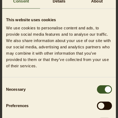
Consent
Details
About
Für Kreditkartenzahlungen wählen Sie bitte PayPal
aus. Dies ist auch ohne PayPal-Konto möglich.
This website uses cookies
We use cookies to personalise content and ads, to
provide social media features and to analyse our traffic.
We also share information about your use of our site with
our social media, advertising and analytics partners who
may combine it with other information that you’ve
provided to them or that they’ve collected from your use
of their services.
Für Spenden bis zu einer Höhe von 300 Euro benötigen
Sie keine Spendenbescheinigung. Die Finanzämter
Consent
akzeptieren bis zu diesem Betrag in der Regel den
Necessary
Selection
Bareinzahlungsbeleg oder die Buchungsbestätigung
Ihres Kreditinstituts als Beweis Ihrer Spende. Für
Spenden ab 300 Euro erstellen wir Ihnen gern eine
Preferences
Zuwendungsbescheinigung, die wir Ihnen im Frühjahr
des kommenden Jahres automatisch per Post