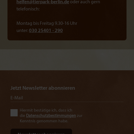
helfen@
tierpark-berlin.de
oder auch gern
telefonisch:
Montag bis Freitag 9.30-16 Uhr
unter:
030 25401 - 290
Jetzt Newsletter abonnieren
Hiermit bestätige ich, dass ich
die
Datenschutzbestimmungen
zur
Kenntnis genommen habe.