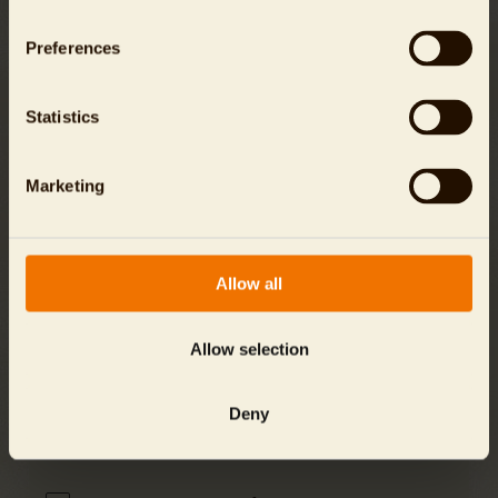
Preferences
Für Spenden bis zu einer Höhe von 300 Euro benötigen
Sie keine Spendenbescheinigung. Die Finanzämter
akzeptieren bis zu diesem Betrag in der Regel den
Statistics
Bareinzahlungsbeleg oder die Buchungsbestätigung
Ihres Kreditinstituts als Beweis Ihrer Spende. Für
Spenden ab 300 Euro erstellen wir Ihnen gern eine
Marketing
Zuwendungsbescheinigung, die wir Ihnen im Frühjahr
des kommenden Jahres automatisch per Post
zusenden.
Allow all
Allow selection
Die Daten werden über eine verschlüsselte SSL (Secure-
Socket-Layer) Internet-Verbindung übertragen und sind
zu jedem Zeitpunkt sicher.
Deny