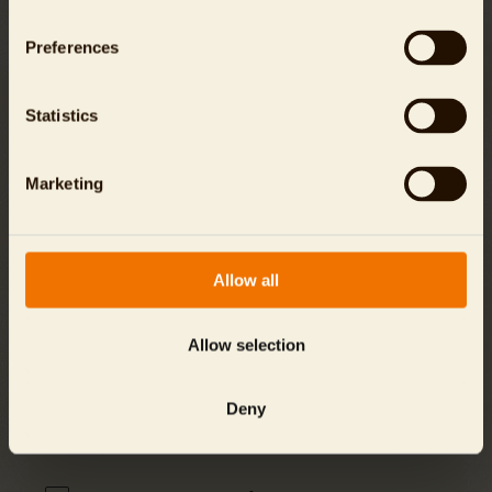
Preferences
Für Spenden bis zu einer Höhe von 300 Euro benötigen
Sie keine Spendenbescheinigung. Die Finanzämter
akzeptieren bis zu diesem Betrag in der Regel den
Statistics
Bareinzahlungsbeleg oder die Buchungsbestätigung
Ihres Kreditinstituts als Beweis Ihrer Spende. Für
Spenden ab 300 Euro erstellen wir Ihnen gern eine
Marketing
Zuwendungsbescheinigung, die wir Ihnen im Frühjahr
des kommenden Jahres automatisch per Post
zusenden.
Allow all
Allow selection
Die Daten werden über eine verschlüsselte SSL (Secure-
Socket-Layer) Internet-Verbindung übertragen und sind
zu jedem Zeitpunkt sicher.
Deny