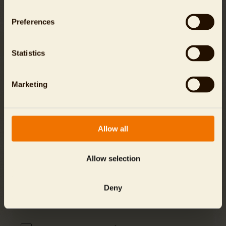
Preferences
Für Spenden bis zu einer Höhe von 300 Euro benötigen
Sie keine Spendenbescheinigung. Die Finanzämter
akzeptieren bis zu diesem Betrag in der Regel den
Statistics
Bareinzahlungsbeleg oder die Buchungsbestätigung
Ihres Kreditinstituts als Beweis Ihrer Spende. Für
Spenden ab 300 Euro erstellen wir Ihnen gern eine
Marketing
Zuwendungsbescheinigung, die wir Ihnen im Frühjahr
des kommenden Jahres automatisch per Post
zusenden.
Allow all
Allow selection
Die Daten werden über eine verschlüsselte SSL (Secure-
Socket-Layer) Internet-Verbindung übertragen und sind
zu jedem Zeitpunkt sicher.
Deny