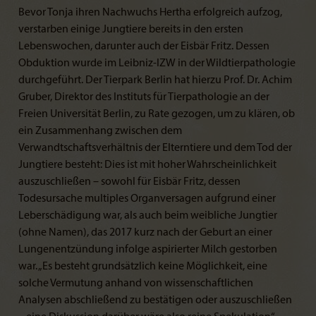
Bevor Tonja ihren Nachwuchs Hertha erfolgreich aufzog,
verstarben einige Jungtiere bereits in den ersten
Lebenswochen, darunter auch der Eisbär Fritz. Dessen
Obduktion wurde im Leibniz-IZW in der Wildtierpathologie
durchgeführt. Der Tierpark Berlin hat hierzu Prof. Dr. Achim
Gruber, Direktor des Instituts für Tierpathologie an der
Freien Universität Berlin, zu Rate gezogen, um zu klären, ob
ein Zusammenhang zwischen dem
Verwandtschaftsverhältnis der Elterntiere und dem Tod der
Jungtiere besteht: Dies ist mit hoher Wahrscheinlichkeit
auszuschließen – sowohl für Eisbär Fritz, dessen
Todesursache multiples Organversagen aufgrund einer
Leberschädigung war, als auch beim weibliche Jungtier
(ohne Namen), das 2017 kurz nach der Geburt an einer
Lungenentzündung infolge aspirierter Milch gestorben
war. „Es besteht grundsätzlich keine Möglichkeit, eine
solche Vermutung anhand von wissenschaftlichen
Analysen abschließend zu bestätigen oder auszuschließen