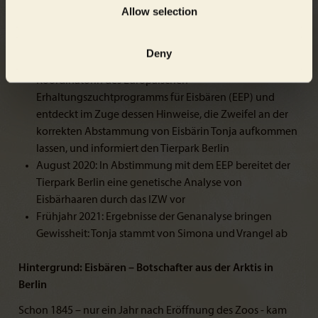
Allow selection
7. Dezember 2017: Geburt weibliches Eisbär-Jungtier
2. Januar 2018: Tod weibliches Eisbär-Jungtier
1. Dezember 2018: Geburt Eisbärin Hertha
Deny
Sommer 2020: Marina Galeshchuck wird neue
Koordinatorin des Europäischen
Erhaltungszuchtprogramms für Eisbären (EEP) und
entdeckt im Zuge dessen Hinweise, die Zweifel an der
korrekten Abstammung von Eisbärin Tonja aufkommen
lassen, und informiert den Tierpark Berlin
August 2020: In Abstimmung mit dem EEP bereitet der
Tierpark Berlin eine genetische Analyse von
Eisbärhaaren durch das IZW vor
Frühjahr 2021: Ergebnisse der Genanalyse bringen
Gewissheit: Tonja stammt von Simona und Vrangel ab
Hintergrund: Eisbären – Botschafter aus der Arktis in
Berlin
Schon 1845 – nur ein Jahr nach Eröffnung des Zoos - kam