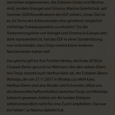
wie bisher angenommen, die Eisbären Untay und Murma
sind, sondern Vrangel und Simona. Marina Galeshchuk, seit
Sommer 2020 Koordinatorin des EEP, erklärt: „Unser Ziel ist
es, im Sinne des Artenschutzes eine genetisch möglichst
vielfältige Eisbärpopulation zu erhalten.“ Da die
Abstammungslinie von Vrangel und Simona in Europa sehr
stark repräsentiert ist, hat das EEP in einer Sondersitzung
nun entschieden, dass Tonja vorerst keine weiteren
Nachkommen haben soll.
Das gleiche gilt für ihre Tochter Hertha, die Ende 2018 im
Tierpark Berlin gesund zur Welt kam. Von den selben Eltern
wie Tonja stammt auch Herthas Vater ab, der Eisbären-Mann
Wolodja, der am 27.11.2011 in Moskau zur Welt kam.
Herthas Eltern sind also Bruder und Schwester. „Wäre uns
das Verwandtschaftsverhältnis zwischen Tonja und Wolodja
bekannt gewesen, hätten wir die beiden Eisbären
selbstverständlich nicht für eine Zucht empfohlen. Das war
ein Fehler“, so Marina Galeshchuk.