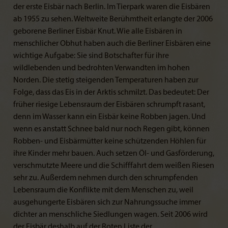
der erste Eisbär nach Berlin. Im Tierpark waren die Eisbären
ab 1955 zu sehen. Weltweite Berühmtheit erlangte der 2006
geborene Berliner Eisbär Knut. Wie alle Eisbären in
menschlicher Obhut haben auch die Berliner Eisbären eine
wichtige Aufgabe: Sie sind Botschafter für ihre
wildlebenden und bedrohten Verwandten im hohen
Norden. Die stetig steigenden Temperaturen haben zur
Folge, dass das Eis in der Arktis schmilzt. Das bedeutet: Der
früher riesige Lebensraum der Eisbären schrumpft rasant,
denn im Wasser kann ein Eisbär keine Robben jagen. Und
wenn es anstatt Schnee bald nur noch Regen gibt, können
Robben- und Eisbärmütter keine schützenden Höhlen für
ihre Kinder mehr bauen. Auch setzen Öl- und Gasförderung,
verschmutzte Meere und die Schifffahrt dem weißen Riesen
sehr zu. Außerdem nehmen durch den schrumpfenden
Lebensraum die Konflikte mit dem Menschen zu, weil
ausgehungerte Eisbären sich zur Nahrungssuche immer
dichter an menschliche Siedlungen wagen. Seit 2006 wird
der Eisbär deshalb auf der Roten Liste der