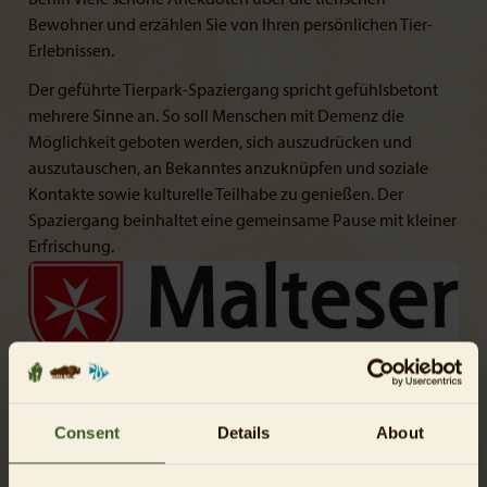
Bewohner und erzählen Sie von Ihren persönlichen Tier-
Erlebnissen.
Der geführte Tierpark-Spaziergang spricht gefühlsbetont
mehrere Sinne an. So soll Menschen mit Demenz die
Möglichkeit geboten werden, sich auszudrücken und
auszutauschen, an Bekanntes anzuknüpfen und soziale
Kontakte sowie kulturelle Teilhabe zu genießen. Der
Spaziergang beinhaltet eine gemeinsame Pause mit kleiner
Erfrischung.
Erfolgreiche Kooperation
Consent
Details
About
Der Tierpark Berlin hat dieses Angebot gemeinsam mit dem