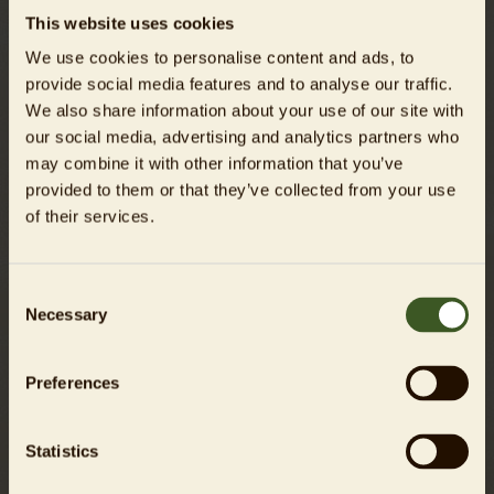
Malteser Hilfsdienst entwickelt. Die Spaziergänge werden
This website uses cookies
alle von geschulten Mitarbeiter*innen des Malteser
We use cookies to personalise content and ads, to
Hilfsdienstes durchgeführt.
provide social media features and to analyse our traffic.
We also share information about your use of our site with
our social media, advertising and analytics partners who
Alles auf einen Blick!
may combine it with other information that you’ve
provided to them or that they’ve collected from your use
of their services.
Termine
Start der Führungen: 10:30 Uhr
Dienstag, 21.04.2026
Consent
Donnerstag, 04.06.2026
Necessary
Selection
Mittwoch, 23.09.2026
Dienstag, 29.09.2026
Preferences
Dauer
ca. 90 Minuten
Statistics
Anmeldung