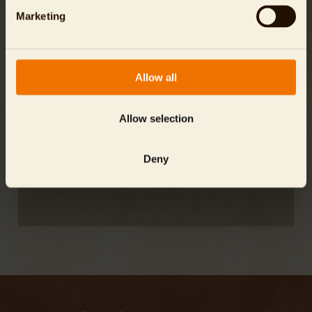
Bitte melden Sie sich direkt über den Malteser
Marketing
Hilfsdienst unter
030 348 003 221
an.
Der Spaziergang wird an die jeweilige
Witterung angepasst und pro Tour nehmen 5
Allow all
bis 10 Personen teil.
Allow selection
Preise
Es gelten die regulären Eintrittspreise. Für
Führung und Verpflegung wird um eine
Deny
Spende gebeten.