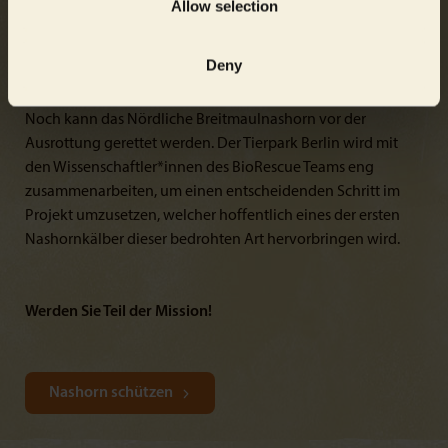
Allow selection
Deny
Noch kann das Nördliche Breitmaulnashorn vor der
Ausrottung gerettet werden. Der Tierpark Berlin wird mit
den Wissenschaftler*innen des BioRescue Teams eng
zusammenarbeiten, um einen entscheidenden Schritt im
Projekt umzusetzen, welcher hoffentlich eines der ersten
Nashornkälber dieser bedrohten Art hervorbringen wird.
Werden Sie Teil der Mission!
Nashorn schützen