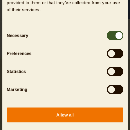
provided to them or that they’ve collected from your use
of their services.
Video anzeigen
Consent
Necessary
Selection
Fotos:
©
BioRescue/Jon A. Juarez/Jan Zwilling
Preferences
Letzte Chance für das Nashorn!
Statistics
Marketing
Allow all