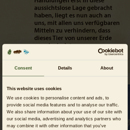
Handlungen erst in diese
aussichtslose Lage gebracht
haben, liegt es nun auch an
uns, mit allen uns verfügbaren
Mitteln zu verhindern, dass
dieses Tier von unserer Erde
verschwindet.
Dr. Andreas Knieriem
Consent
Details
About
This website uses cookies
We use cookies to personalise content and ads, to
provide social media features and to analyse our traffic.
Ich bin damit einverstanden, dass mir externe Inhalte
We also share information about your use of our site with
angezeigt werden. Damit können personenbezogene Daten
our social media, advertising and analytics partners who
an Drittplattformen übermittelt werden. Mehr dazu in
may combine it with other information that you’ve
unserer
Datenschutzerklärung
.