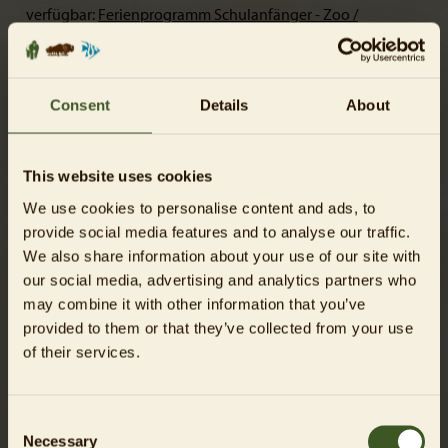
verfügbar:
Ferienprogramm Schulanfänger - Zoo /
Aquarium Berlin
Doch auch alle anderen großen und kleinen Feriengäste
erwartet ein Sommer voller tierischer Erlebnisse. Wer derzeit
Consent
Details
About
den Tierpark Berlin besucht, taucht unmittelbar in die
Tierwelt Afrikas ein. Auf der weitläufigen Savannenanlage
laufen die beiden jungen Rothschild-Giraffenbullen Linus
This website uses cookies
und Albert inzwischen selbstbewusst mit der Herde und
We use cookies to personalise content and ads, to
erkunden neugierig ihre Umgebung. Gleich nebenan
provide social media features and to analyse our traffic.
erkundet die Afrikanische Elefantenfamilie rund um
We also share information about your use of our site with
Leitkuh Pori ihre neue Berliner Heimat. Mittlerweile ist die
our social media, advertising and analytics partners who
Herde ganztägig auf ihrer Außenanlage zu beobachten.
may combine it with other information that you’ve
Wer zwischendurch eine kleine Tobepause braucht, ist
provided to them or that they’ve collected from your use
unweit der Elefanten auf dem beliebten Spielplatz mit
of their services.
Wasserspiel genau richtig. Während sich die Kinder
austoben, laden nebenan die Ziegen und Schafe des
Streichelzoos zu tierischen Begegnungen ein - beste
Consent
Voraussetzungen für einen entspannten Ferientag.
Necessary
Selection