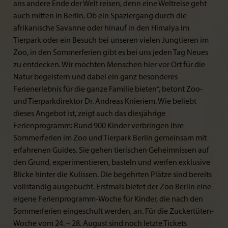
ans andere Ende der Welt reisen, denn eine Weltreise geht
auch mitten in Berlin. Ob ein Spaziergang durch die
afrikanische Savanne oder hinauf in den Himalya im
Tierpark oder ein Besuch bei unseren vielen Jungtieren im
Zoo, in den Sommerferien gibt es bei uns jeden Tag Neues
zu entdecken. Wir möchten Menschen hier vor Ort für die
Natur begeistern und dabei ein ganz besonderes
Ferienerlebnis für die ganze Familie bieten“, betont Zoo-
und Tierparkdirektor Dr. Andreas Knieriem. Wie beliebt
dieses Angebot ist, zeigt auch das diesjährige
Ferienprogramm: Rund 900 Kinder verbringen ihre
Sommerferien im Zoo und Tierpark Berlin gemeinsam mit
erfahrenen Guides. Sie gehen tierischen Geheimnissen auf
den Grund, experimentieren, basteln und werfen exklusive
Blicke hinter die Kulissen. Die begehrten Plätze sind bereits
vollständig ausgebucht. Erstmals bietet der Zoo Berlin eine
eigene Ferienprogramm-Woche für Kinder, die nach den
Sommerferien eingeschult werden, an. Für die Zuckertüten-
Woche vom 24. – 28. August sind noch letzte Tickets