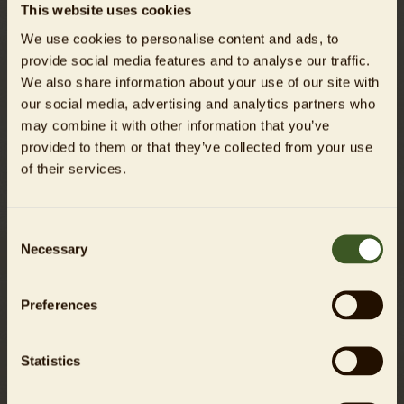
This website uses cookies
Zuckerwatte und herzhafte Snacks; daneben lädt die
We use cookies to personalise content and ads, to
Eisbahn zum fröhlichen Pirouetten-Drehen ein.
provide social media features and to analyse our traffic.
Bei der Planung der Route stand das Wohl der tierischen
We also share information about your use of our site with
Schützlinge wie in jedem Jahr an erster Stelle. Die Wege
our social media, advertising and analytics partners who
wurden im Vorfeld sorgfältig abgestimmt, sodass keines der
may combine it with other information that you’ve
knapp 8.500 Tiere durch die Lichtinstallationen gestört wird.
provided to them or that they’ve collected from your use
Besonders schreckhafte Tiere können sich in
of their services.
Rückzugsbereiche zurückziehen, sodass ein sicheres
Erlebnis für Besucher*innen und Tierwohl garantiert ist.
Consent
Tickets und weitere Informationen
Necessary
Selection
Weihnachten im Tierpark- örtlich durchgeführt von der
Christmas Garden Deutschland GmbH - findet vom 21.
November 2025 bis zum 10. Januar 2026 statt,
Preferences
ausgenommen sind der 24. & 25. November 2025, der 1., 8.,
24. & 31. Dezember 2025 sowie der 5. & 6. Januar 2026.
Statistics
Tickets ab 15,90 Euro sind auf
weihnachten-im-tierpark.de
sowie auf myticket.de erhältlich. Neben Familientagen mit