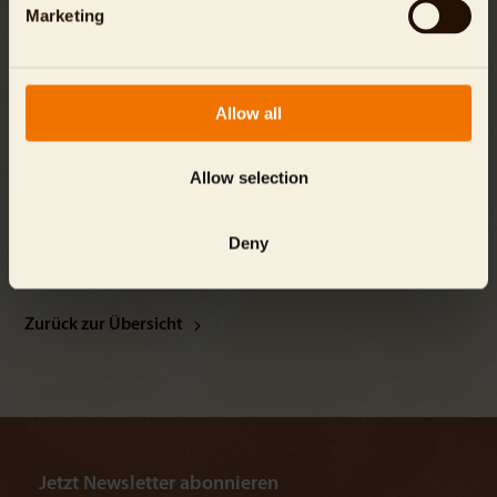
attraktiven Familientickets gibt es erstmals auch FlexTickets
Marketing
für Kinder.
Weihnachtsstimmung auch tagsüber
Allow all
Für noch mehr Weihnachtsstimmung bietet der Tierpark
Berlin zu ausgewählten Terminen die beliebten Advents-
und Weihnachtstouren an:
Advents- & Weihnachtstouren -
Allow selection
Tierpark Berlin
Deny
Zurück zur Übersicht
Jetzt Newsletter abonnieren