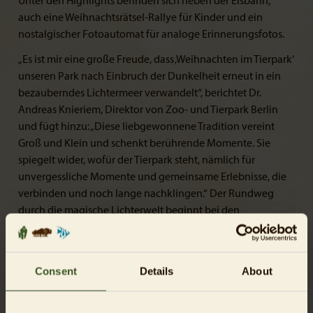
Unter den Highlights befinden sich neben der Eisbahn,
auch eine Weihnachtsrätsel-Rallye für Kinder und ein
nostalgischer Fotoautomat für analoge Erinnerungsfotos.
„Es ist mir eine große Freude, dass ‚Weihnachten im Tierpark‘
unseren Park nach Einbruch der Dunkelheit erneut in ein
bezauberndes Lichtermeer verwandelt“, berichtet Dr.
Andreas Knieriem, Direktor von Zoo- und Tierpark Berlin
und fügt hinzu: „Diese liebgewonnene Tradition vereint
Groß und Klein und schenkt berührende Momente. Sie
spiegelt wider, wofür der Tierpark steht, nämlich für
unvergessliche Momente und gemeinsame Erlebnisse, die
verbinden und noch lange nachklingen.“ Der Rundweg
durch die magische Lichterwelt beginnt bei den
Traumfängern und führt bis zum spektakulären
Sternenballett auf 1.200 Quadratmetern. Besucher*innen
können interaktiv bei „Sing Dein Licht!“ kreativ werden, im
Consent
Details
About
futuristischen Kosmosportal die Lichtinstallation erleben
oder bei der Wichteldisco tanzen. Für das leibliche Wohl
sorgt das Weihnachtsdorf mit Glühwein, Punsch,