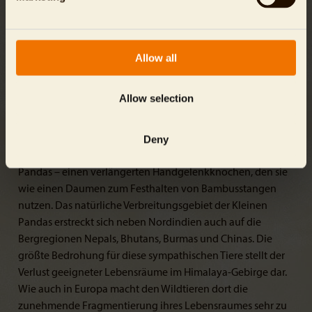
Pandas erreichen von der Nase bis zur Schwanzspitze eine
Länge von ca. 100 cm, mit einem Gewicht von 4 bis 6 kg. Die
ersten drei Monate ihres Lebens verbringen Kleine Pandas
Allow all
in der Wurfhöhle.
Kleine Pandas sind nicht direkt mit den berühmten Großen
Allow selection
Pandas verwandt. Sie gehören einer eigenen Familie, den
„Katzenbären“, an. Dennoch teilen sie viele Eigenschaften
Deny
mit ihren Namensvettern. So ernähren sie sich ebenfalls
hauptsächlich von Bambus. Auch haben sie – wie Große
Pandas – einen verlängerten Handgelenkknochen, den sie
wie einen Daumen zum Festhalten von Bambusstangen
nutzen. Das natürliche Verbreitungsgebiet der Kleinen
Pandas erstreckt sich neben Nordindien auch auf die
Bergregionen Nepals, Bhutans, Burmas und Chinas.
Die
größte Bedrohung für diese sympathischen Tiere stellt der
Verlust geeigneter Lebensräume im Himalaya-Gebirge dar.
Wie auch in Europa macht den Wildtieren dort die
zunehmende Fragmentierung ihres Lebensraumes sehr zu