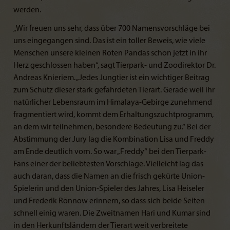
werden.
„Wir freuen uns sehr, dass über 700 Namensvorschläge bei
uns eingegangen sind. Das ist ein toller Beweis, wie viele
Menschen unsere kleinen Roten Pandas schon jetzt in ihr
Herz geschlossen haben“, sagt Tierpark- und Zoodirektor Dr.
Andreas Knieriem. „Jedes Jungtier ist ein wichtiger Beitrag
zum Schutz dieser stark gefährdeten Tierart. Gerade weil ihr
natürlicher Lebensraum im Himalaya-Gebirge zunehmend
fragmentiert wird, kommt dem Erhaltungszuchtprogramm,
an dem wir teilnehmen, besondere Bedeutung zu.“ Bei der
Abstimmung der Jury lag die Kombination Lisa und Freddy
am Ende deutlich vorn. So war „Freddy“ bei den Tierpark-
Fans einer der beliebtesten Vorschläge. Vielleicht lag das
auch daran, dass die Namen an die frisch gekürte Union-
Spielerin und den Union-Spieler des Jahres, Lisa Heiseler
und Frederik Rönnow erinnern, so dass sich beide Seiten
schnell einig waren. Die Zweitnamen Hari und Kumar sind
in den Herkunftsländern der Tierart weit verbreitete