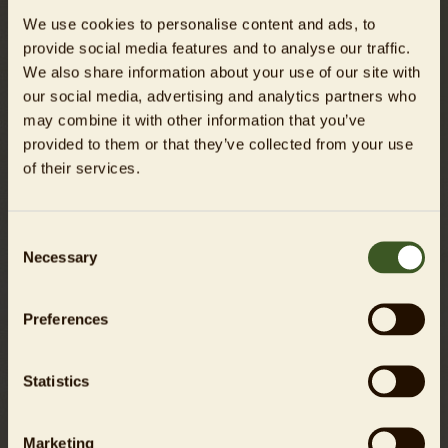
We use cookies to personalise content and ads, to
Wochenende erkunden die beiden Abenteurer ihr Zuhause
provide social media features and to analyse our traffic.
auf eigene Faust. Mit etwas Glück kann man die Jungtiere
We also share information about your use of our site with
zwischen dem Blattwerk im Außengehege beim
our social media, advertising and analytics partners who
Herumklettern beobachten.
may combine it with other information that you’ve
Rote Pandas gelten laut der Weltnaturschutzunion IUCN als
provided to them or that they’ve collected from your use
stark gefährdet. Ihr natürlicher Lebensraum in den
of their services.
Bergregionen Nepals, Indiens, Bhutans, Burmas und Chinas
wird zunehmend zerschnitten, was den genetischen
Austausch zwischen Populationen massiv erschwert. Umso
Consent
bedeutender ist jeder einzelne Nachwuchs im Rahmen
Necessary
Selection
internationaler Erhaltungszuchtprogramme und der
jährliche Welttag des Roten Pandas erinnert einmal mehr
Preferences
daran, wie wichtig der Schutz dieser faszinieren Tierart ist.
Hintergrund:
Statistics
Rote Pandas bringen anfangs nur etwa 100 g auf die
Waage, sind blind und hilflos. Sie öffnen mit etwa fünf
Marketing
Wochen erstmals die Augen. Ausgewachsene Kleine