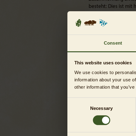
besteht: Dies ist mit 
Todesursache multipl
Jungtier (ohne Namen
Milch gestorben war. 
wissenschaftlichen A
Consent
wäre also reine Spekul
im natürlichen Lebens
menschlicher Obhut 
This website uses cookies
Das Ergebnis der Genan
We use cookies to personalis
verantwortungsvolle 
information about your use of
Fehler ein sehr bedau
other information that you’ve
und betont: „Es muss 
Bereichen noch stärke
Consent
wichtigen Partnern w
Necessary
Selection
Möglichkeiten sind da
wichtig, dass dank d
beschlossen, dass Her
die beiden putzmunte