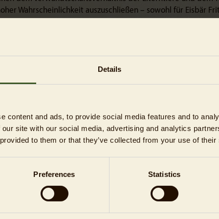
hoher Wahrscheinlichkeit auszuschließen – sowohl für Eisbär Fri
es Organversagen aufgrund einer Leberschädigung war, als a
), das 2017 kurz nach der Geburt an einer Lungenentzündung i
„Es besteht grundsätzlich keine Möglichkeit, eine solche Ver
nalysen abschließend zu bestätigen oder auszuschließen – eine
Details
ation“, erklärt Prof. Dr. Achim Gruber. Die Jungtiersterblichkeit
raum hoch: Vier von fünf Jungtieren erreichen das zweite Leben
überleben immerhin 50%.
alyse war für alle Beteiligten im Tierpark Berlin ein Schock. „F
e content and ads, to provide social media features and to analy
Arbeit des Europäischen Erhaltungszuchtprogrammes ist dies
 our site with our social media, advertising and analytics partn
erlicher Rückschlag“, macht Zoo- und Tierparkdirektor Dr. And
 provided to them or that they’ve collected from your use of their
jetzt darum gehen, aus solchen Fehlern zu lernen und unsere Ar
r auf eine wissenschaftliche Basis zu stellen. Wir werden daher
ie dem Leibniz-IZW und der Freien Universität zusammenarbei
Preferences
Statistics
 heute ganz andere, als noch vor 10 Jahren.“ Für die Zukunft de
er Genanalyse nun Klarheit bestehe, so Knieriem. „Gemeinsam 
tha und Tonja nun bis auf Weiteres Berlinerinnen bleiben werd
ren Bärinnen sich bestens miteinander verstehen, ändert sich