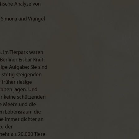
tische Analyse von
n Simona und Vrangel
n. Im Tierpark waren
erliner Eisbär Knut.
tige Aufgabe: Sie sind
 stetig steigenden
 früher riesige
Robben jagen. Und
er keine schützenden
te Meere und die
en Lebensraum die
he immer dichter an
te der
mehr als 20.000 Tiere