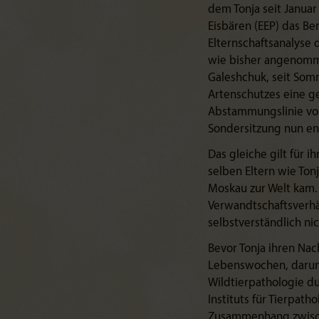
dem Tonja seit Janua
Eisbären (EEP) das Ber
Elternschaftsanalyse d
wie bisher angenomme
Galeshchuk, seit Somme
Artenschutzes eine ge
Abstammungslinie von 
Sondersitzung nun en
Das gleiche gilt für 
selben Eltern wie Ton
Moskau zur Welt kam. 
Verwandtschaftsverhä
selbstverständlich ni
Bevor Tonja ihren Nac
Lebenswochen, darunt
Wildtierpathologie du
Instituts für Tierpath
Zusammenhang zwische