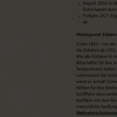
August 2020: In A
Eisbärhaaren durc
Frühjahr 2021: Er
ab
Hintergrund: Eisbären
Schon 1845 – nur ein 
die Eisbären ab 1955 
Wie alle Eisbären in 
Botschafter für ihre
Temperaturen haben zu
Lebensraum der Eisbä
wenn es anstatt Schn
Höhlen für ihre Kind
Schifffahrt dem wei
Konflikte mit dem Me
menschliche Siedlunge
Weltnaturschutzunio