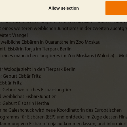
Allow selection
daten:
t eines weiblichen Jungtieres im Zoo Moskau – Mutter: Murma
 eines weiteren weiblichen Jungtieres in der zweiten Zucht
Vater: Vrangel
 weibliche Eisbären in Quarantäne im Zoo Moskau
ft, Eisbärin Tonja im Tierpark Berlin
 eines männlichen Jungtieres im Zoo Moskaus (Wolodja) – Mutt
r Wolodja zieht in den Tierpark Berlin
 Geburt Eisbär Fritz
Eisbär Fritz
 Geburt weibliches Eisbär-Jungtier
d weibliches Eisbär-Jungtier
 Geburt Eisbärin Hertha
ina Galeshchuck wird neue Koordinatorin des Europäischen
ogramms für Eisbären (EEP) und entdeckt im Zuge dessen Hinw
tammung von Eisbärin Tonja aufkommen lassen, und informiert 