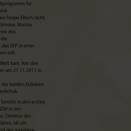
chtprogramm für
eine
ss Tonjas Eltern nicht,
Simona. Marina
inne des
 die
 das EEP in einer
en soll.
r Welt kam. Von den
der am 27.11.2011 in
 die beiden Eisbären
leshchuk.
 bereits in den ersten
IZW in der
er, Direktor des
klären, ob ein
od der Jungtiere