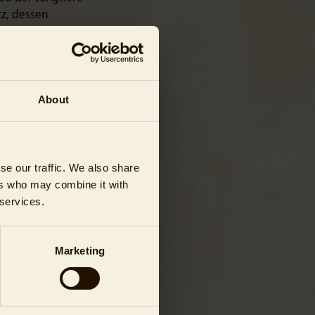
tz, dessen
uch beim weibliche
nfolge aspirierter
mutung anhand von
 Diskussion darüber
About
 ist bei Eisbären auch
sjahr nicht. In
ür die
se our traffic. We also share
er folgenschwere
ers who may combine it with
reas Knieriem deutlich
 services.
beit in allen
 noch intensiver mit
ten. Unsere
Marketing
r Eisbären sei es
mit dem EEP haben wir
en. Die Tatsache, dass
 glücklicherweise