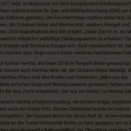
r 2011 lebt, in Absprache mit dem Europäischen Erhaltungszu
liner Leibniz-Institut für Zoo- und Wildtierforschung (IZW) um 
er Eisbären gebeten. Die Forscher*innen stellten dabei fest, da
n, die Eisbären Untay und Murma sind, sondern Vrangel und 
r 2020 Koordinatorin des EEP, erklärt: „Unser Ziel ist es, im S
netisch möglichst vielfältige Eisbärpopulation zu erhalten.“ Da
Vrangel und Simona in Europa sehr stark repräsentiert ist, hat
tschieden, dass Tonja vorerst keine weiteren Nachkommen hab
ihre Tochter Hertha, die Ende 2018 im Tierpark Berlin gesund zu
ja stammt auch Herthas Vater ab, der Eisbären-Mann Wolodja, 
Herthas Eltern sind also Bruder und Schwester. „Wäre uns das
ltnis zwischen Tonja und Wolodja bekannt gewesen, hätten wir
cht für eine Zucht empfohlen. Das war ein Fehler“, so Marina Ga
hwuchs Hertha erfolgreich aufzog, verstarben einige Jungtiere
er auch der Eisbär Fritz. Dessen Obduktion wurde im Leibniz-
rchgeführt. Der Tierpark Berlin hat hierzu Prof. Dr. Achim Grub
ologie an der Freien Universität Berlin, zu Rate gezogen, um zu 
n dem Verwandtschaftsverhältnis der Elterntiere und dem T