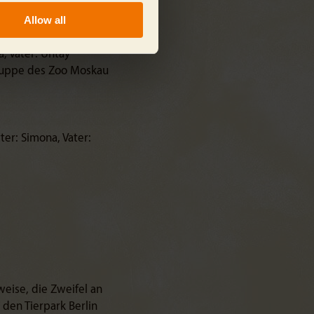
Allow all
, Vater: Untay
gruppe des Zoo Moskau
er: Simona, Vater:
eise, die Zweifel an
den Tierpark Berlin