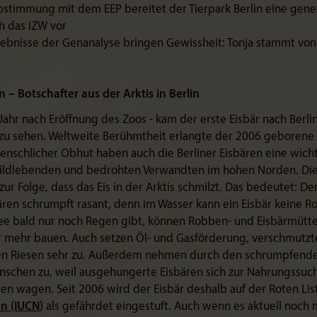
bstimmung mit dem EEP bereitet der Tierpark Berlin eine gene
h das IZW vor
gebnisse der Genanalyse bringen Gewissheit: Tonja stammt vo
 – Botschafter aus der Arktis in Berlin
Jahr nach Eröffnung des Zoos - kam der erste Eisbär nach Berli
zu sehen. Weltweite Berühmtheit erlangte der 2006 geborene B
menschlicher Obhut haben auch die Berliner Eisbären eine wich
 wildlebenden und bedrohten Verwandten im hohen Norden. Die
r Folge, dass das Eis in der Arktis schmilzt. Das bedeutet: Der
ren schrumpft rasant, denn im Wasser kann ein Eisbär keine 
ee bald nur noch Regen gibt, können Robben- und Eisbärmütt
er mehr bauen. Auch setzen Öl- und Gasförderung, verschmutz
ßen Riesen sehr zu. Außerdem nehmen durch den schrumpfend
nschen zu, weil ausgehungerte Eisbären sich zur Nahrungssuc
n wagen. Seit 2006 wird der Eisbär deshalb auf der Roten Lis
n (IUCN
)
als gefährdet eingestuft. Auch wenn es aktuell noch 