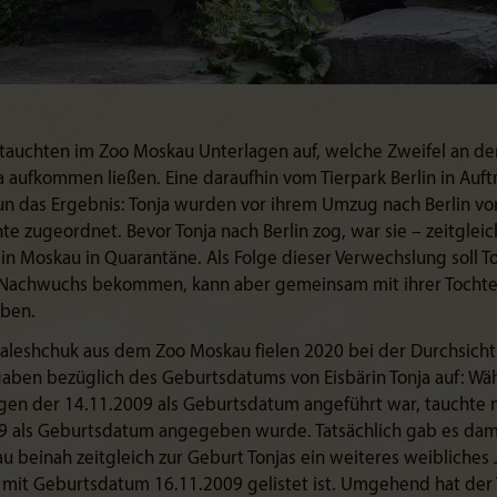
tauchten im Zoo Moskau Unterlagen auf, welche Zweifel an 
ja aufkommen ließen. Eine daraufhin vom Tierpark Berlin in Au
un das Ergebnis: Tonja wurden vor ihrem Umzug nach Berlin vo
e zugeordnet. Bevor Tonja nach Berlin zog, war sie – zeitgleic
– in Moskau in Quarantäne. Als Folge dieser Verwechslung soll T
 Nachwuchs bekommen, kann aber gemeinsam mit ihrer Tochter
iben.
Galeshchuk aus dem Zoo Moskau fielen 2020 bei der Durchsicht
aben bezüglich des Geburtsdatums von Eisbärin Tonja auf: Währ
gen der 14.11.2009 als Geburtsdatum angeführt war, tauchte 
9 als Geburtsdatum angegeben wurde. Tatsächlich gab es dam
au beinah zeitgleich zur Geburt Tonjas ein weiteres weibliches 
n mit Geburtsdatum 16.11.2009 gelistet ist. Umgehend hat der T