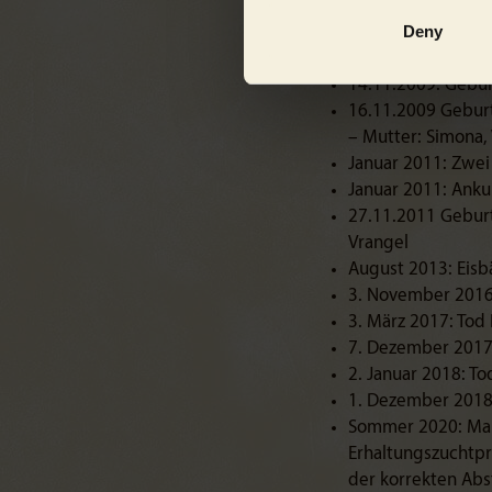
nicht.“
Deny
Chronologie der Eck
14.11.2009: Gebur
16.11.2009 Geburt
– Mutter: Simona, 
Januar 2011: Zwei
Januar 2011: Ankun
27.11.2011 Geburt
Vrangel
August 2013: Eisbä
3. November 2016:
3. März 2017: Tod 
7. Dezember 2017:
2. Januar 2018: To
1. Dezember 2018:
Sommer 2020: Mar
Erhaltungszuchtpr
der korrekten Abs