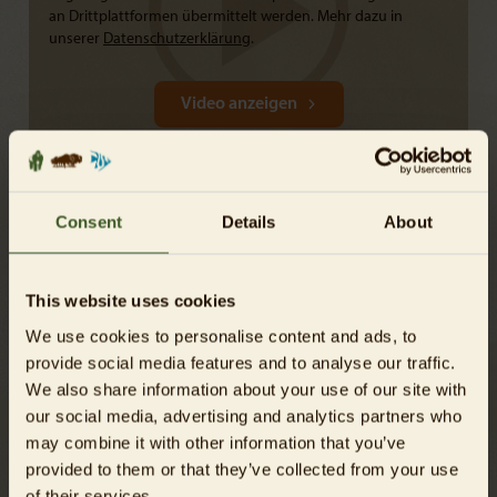
an Drittplattformen übermittelt werden. Mehr dazu in
unserer
Datenschutzerklärung
.
Video anzeigen
Schon gewusst? Bei Zebramangusten haben Männchen
Consent
Details
About
und Weibchen wechselnde Partner. Die Jungtiere werden
gemeinsam aufgezogen.
This website uses cookies
We use cookies to personalise content and ads, to
provide social media features and to analyse our traffic.
We also share information about your use of our site with
Zurück zur Übersicht
our social media, advertising and analytics partners who
may combine it with other information that you’ve
provided to them or that they’ve collected from your use
of their services.