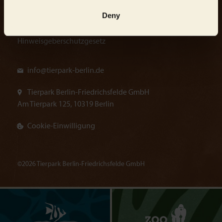
Energiemanagementsystem
Deny
Meldestelle gem.
Hinweisgeberschutzgesetz
info@
tierpark-berlin.de
Tierpark Berlin-Friedrichsfelde GmbH
Am Tierpark 125, 10319 Berlin
Cookie-Einwilligung
©2026 Tierpark Berlin-Friedrichsfelde GmbH