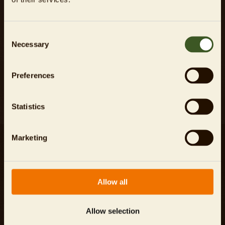
Jetzt Newsletter abonnieren
Consent
Necessary
Selection
Hiermit bestätige ich, dass ich
Preferences
die
Datenschutzbestimmungen
zur
Kenntnis genommen habe.
Statistics
Marketing
Karriere
Impressum
Allow all
Presse
Datenschutz
Kontakt
AGB
Allow selection
Investor Relations