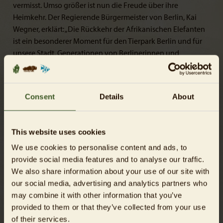
vermisst. Umso größer ist nun die Freude über ihre
Heimkehr. Der Regierende Bürgermeister von Berlin, Kai
Wegner, erklärt: „Die Rückkehr der Afrikanischen Elefanten
ist ein besonderer Moment für den Tierpark Berlin und für
unsere Stadt. Generationen von Berlinerinnen und
Berlinern verbinden persönliche Erinnerungen mit diesen
beeindruckenden Tieren. Umso schöner ist es, dass nun eine
ganze Elefantenfamilie in das größte Elefantenhaus
Consent
Details
About
Europas einzieht. Berlin unterstreicht damit einmal mehr
seine Bedeutung als Standort moderner und
zukunftsorientierter zoologischer Einrichtungen.“ Ab dem
This website uses cookies
Wochenende können Tierpark-Gäste die Elefantenfamilie
We use cookies to personalise content and ads, to
auf der großzügigen Savannenlandschaft beobachten. Der
provide social media features and to analyse our traffic.
größte Teil des Hauses ist bereits fertiggestellt und wird
We also share information about your use of our site with
bereits von den Elefanten bewohnt. Die Arbeiten an den
our social media, advertising and analytics partners who
Anlagen für die kleineren Bewohner sind noch nicht
may combine it with other information that you’ve
vollständig abgeschlossen. Daher ist das Haus derzeit für
provided to them or that they’ve collected from your use
Gäste noch nicht zugänglich. Die Eröffnung des Hauses ist
of their services.
für Anfang 2027 vorgesehen.