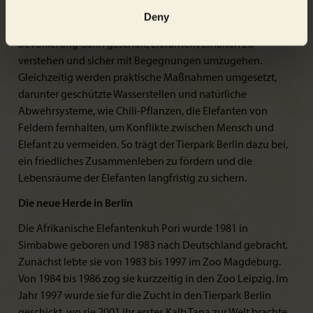
Zusammenarbeit mit der Partnerorganisation EHRA
Deny
(Elephant-Human Relations Aid) wird die lokale
Bevölkerung darin geschult, Elefantenverhalten zu
verstehen und sicher mit Begegnungen umzugehen.
Gleichzeitig werden praktische Maßnahmen umgesetzt,
darunter geschützte Wasserstellen und natürliche
Abwehrsysteme, wie Chili-Pflanzen, die Elefanten von
Feldern fernhalten, um Konflikte zwischen Mensch und
Elefant zu vermeiden. So trägt der Tierpark Berlin dazu bei,
ein friedliches Zusammenleben zu fördern und die
Lebensräume der Elefanten langfristig zu sichern.
Die neue Herde in Berlin
Die Afrikanische Elefantenkuh Pori wurde 1981 in
Simbabwe geboren und 1983 nach Deutschland gebracht.
Zunächst lebte sie von 1983 bis 1997 im Zoo Magdeburg.
Von 1984 bis 1986 zog sie kurzzeitig in den Zoo Leipzig. Im
Jahr 1997 wurde sie für die Zucht in den Tierpark Berlin
geschickt, wo sie 2001 ihr erstes Kalb Tana zur Welt brachte.