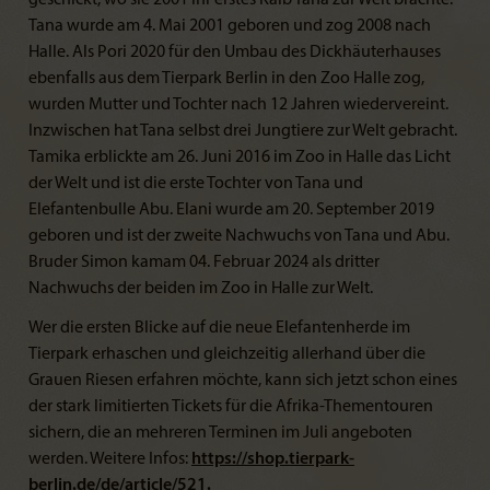
Tana wurde am 4. Mai 2001 geboren und zog 2008 nach
Halle. Als Pori 2020 für den Umbau des Dickhäuterhauses
ebenfalls aus dem Tierpark Berlin in den Zoo Halle zog,
wurden Mutter und Tochter nach 12 Jahren wiedervereint.
Inzwischen hat Tana selbst drei Jungtiere zur Welt gebracht.
Tamika erblickte am 26. Juni 2016 im Zoo in Halle das Licht
der Welt und ist die erste Tochter von Tana und
Elefantenbulle Abu. Elani wurde am 20. September 2019
geboren und ist der zweite Nachwuchs von Tana und Abu.
Bruder Simon kam
am 04. Februar 2024 als dritter
Nachwuchs der beiden im Zoo in Halle zur Welt.
Wer die ersten Blicke auf die neue Elefantenherde im
Tierpark erhaschen und gleichzeitig allerhand über die
Grauen Riesen erfahren möchte, kann sich jetzt schon eines
der stark limitierten Tickets für die Afrika-Thementouren
sichern, die an mehreren Terminen im Juli angeboten
werden. Weitere Infos:
https://shop.tierpark-
berlin.de/de/article/521
.