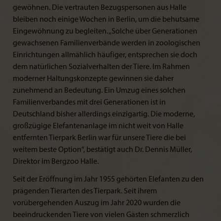
gewöhnen. Die vertrauten Bezugspersonen aus Halle
bleiben noch einige Wochen in Berlin, um die behutsame
Eingewöhnung zu begleiten. „Solche über Generationen
gewachsenen Familienverbände werden in zoologischen
Einrichtungen allmählich häufiger, entsprechen sie doch
dem natürlichen Sozialverhalten der Tiere. Im Rahmen
moderner Haltungskonzepte gewinnen sie daher
zunehmend an Bedeutung. Ein Umzug eines solchen
Familienverbandes mit drei Generationen ist in
Deutschland bisher allerdings einzigartig. Die moderne,
großzügige Elefantenanlage im nicht weit von Halle
entfernten Tierpark Berlin war für unsere Tiere die bei
weitem beste Option“, bestätigt auch Dr. Dennis Müller,
Direktor im Bergzoo Halle.
Seit der Eröffnung im Jahr 1955 gehörten Elefanten zu den
prägenden Tierarten des Tierpark. Seit ihrem
vorübergehenden Auszug im Jahr 2020 wurden die
beeindruckenden Tiere von vielen Gästen schmerzlich