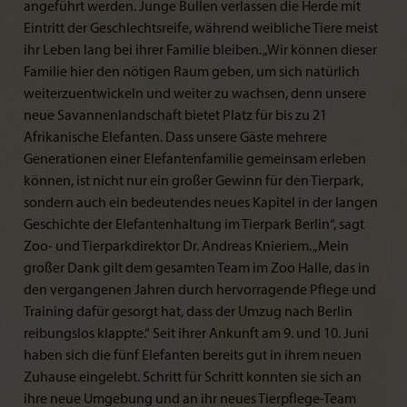
angeführt werden. Junge Bullen verlassen die Herde mit
Eintritt der Geschlechtsreife, während weibliche Tiere meist
ihr Leben lang bei ihrer Familie bleiben. „Wir können dieser
Familie hier den nötigen Raum geben, um sich natürlich
weiterzuentwickeln und weiter zu wachsen, denn unsere
neue Savannenlandschaft bietet Platz für bis zu 21
Afrikanische Elefanten. Dass unsere Gäste mehrere
Generationen einer Elefantenfamilie gemeinsam erleben
können, ist nicht nur ein großer Gewinn für den Tierpark,
sondern auch ein bedeutendes neues Kapitel in der langen
Geschichte der Elefantenhaltung im Tierpark Berlin“, sagt
Zoo- und Tierparkdirektor Dr. Andreas Knieriem. „Mein
großer Dank gilt dem gesamten Team im Zoo Halle, das in
den vergangenen Jahren durch hervorragende Pflege und
Training dafür gesorgt hat, dass der Umzug nach Berlin
reibungslos klappte.“ Seit ihrer Ankunft am 9. und 10. Juni
haben sich die fünf Elefanten bereits gut in ihrem neuen
Zuhause eingelebt. Schritt für Schritt konnten sie sich an
ihre neue Umgebung und an ihr neues Tierpflege-Team