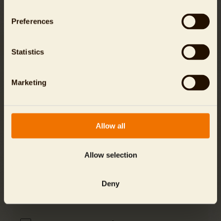
Preferences
Für Spenden bis zu einer Höhe von 300 Euro benötigen
Sie keine Spendenbescheinigung. Die Finanzämter
akzeptieren bis zu diesem Betrag in der Regel den
Statistics
Bareinzahlungsbeleg oder die Buchungsbestätigung
Ihres Kreditinstituts als Beweis Ihrer Spende. Für
Spenden ab 300 Euro erstellen wir Ihnen gern eine
Marketing
Zuwendungsbescheinigung, die wir Ihnen im Frühjahr
des kommenden Jahres automatisch per Post
zusenden.
Allow all
Allow selection
Die Daten werden über eine verschlüsselte SSL (Secure-
Socket-Layer) Internet-Verbindung übertragen und sind
zu jedem Zeitpunkt sicher.
Deny