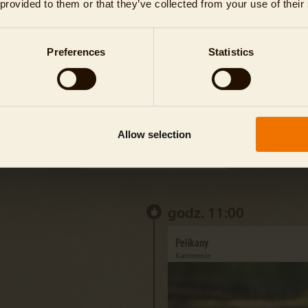
Karmienia
 provided to them or that they’ve collected from your use of their
WSZYSTKIE
Preferences
Statistics
DZISIEJSZE KARMIENIA
KARMIENIA
Allow selection
Wybierz datę
godz. 11:00
Pelikany
Karmienie