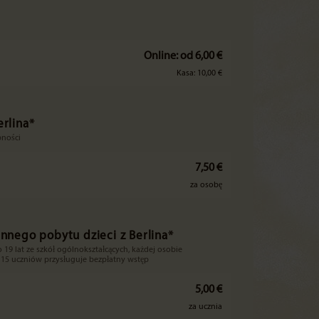
Online: od 6,00 €
Kasa: 10,00 €
erlina*
bności
7,50 €
za osobę
ennego pobytu dzieci z Berlina*
 19 lat ze szkół ogólnokształcących, każdej osobie
 15 uczniów przysługuje bezpłatny wstęp
5,00 €
za ucznia