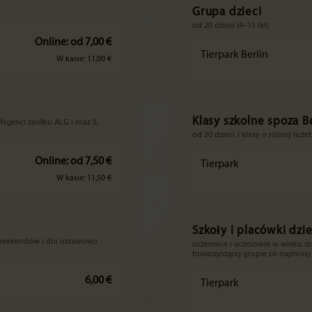
Grupa dzieci
od 20 dzieci (4–15 lat)
Online: od 7,00 €
Tierpark Berlin
W kasie: 11,00 €
Klasy szkolne spoza B
cjenci zasiłku ALG i oraz II,
od 20 dzieci / klasy o różnej licze
Online: od 7,50 €
Tierpark
W kasie: 11,50 €
Szkoły i placówki dzi
y weekendów i dni ustawowo
uczennice i uczniowie w wieku do
towarzyszącej grupie co najmniej
6,00 €
Tierpark