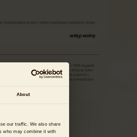
łej towarzyszącej grupie 5 dzieci przysługuje bezpłatny wstęp.
wstęp wolny
d pracy. Obowiązuje w dni robocze od 9:00 do 14:00 (wyjątek:
eniem zaświadczenia o uczęszczaniu do szkoły. Dotyczy tylko
lat ze szkół ogólnokształcących – nie dotyczy uczennic i
wodowych, szkół językowych itd.). Każda osoba towarzysząca
ma prawo do bezpłatnego wstępu.
About
se our traffic. We also share
ers who may combine it with