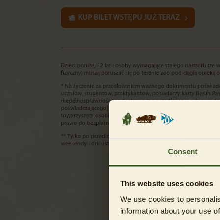
KUP BILET WSTĘPU JUŻ TERAZ
Dzieci poniżej 12 lat i osoby wymagające stałego nadzoru (ze
fizyczny) muszą poruszać się po terenie zoo pod ciągłą opieką o
* Na życzenie za przedłożeniem ważnego dokumentu poświadcz
uczniów, studentów, praktykantów, posiadaczy karty Berlin Pa
niepełnosprawności) są dostępne (po przedłożeniu odpowie
poświadczającego) w specjalnie oznakowanych punktach serwi
towarzysząca osobie ze znacznym stopniem niepełnosprawności
prawo do bezpłatnego wejścia na teren zoo.
** Tylko po przedłożeniu ważnej karty Berlin Pass od poniedzia
weekendy i dni ustawowo wolne od pracy.
Consent
This website uses cookies
We use cookies to personalis
information about your use of