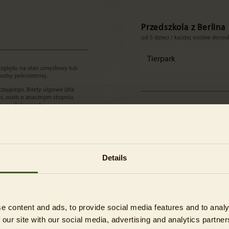
Przedszkola z Berlina
od 5 dzieci / każdej osobie doros
Tierpark
 względu na stan umysłowy lub
soby pełnoletniej.
ającego. Bilety ulgowe (dla
ss, osób o znacznym stopniu
dniego dokumentu
* Oprócz niedziel i dni wolnych o
sowych przy wejściach. Osoba
szkoły całodzienne), za przedłoż
 z adnotacją B w legitymacji ma
uczennic i uczniów w wieku do 19 
uczniów szkół średnich (szkół za
grupie co najmniej 15 uczniów 
łku do piątku, wyłączone są
Details
e content and ads, to provide social media features and to analy
 our site with our social media, advertising and analytics partn