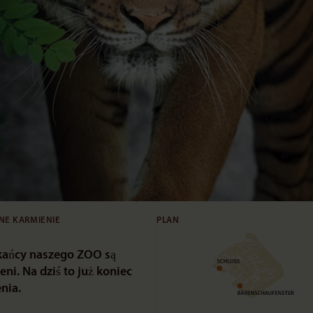
NE KARMIENIE
PLAN
kańcy naszego ZOO są
eni. Na dziś to już koniec
nia.