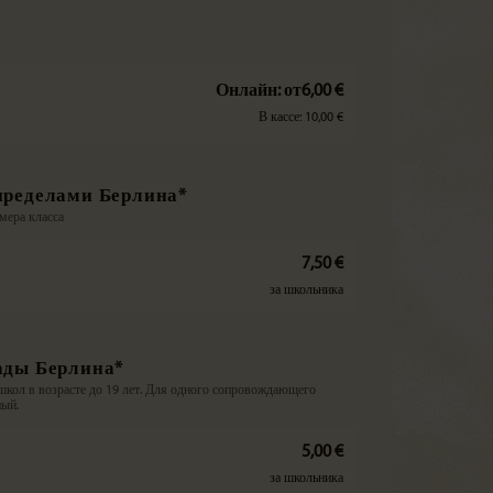
Онлайн: от6,00 €
В кассе: 10,00 €
пределами Берлина*
змера класса
7,50 €
за школьника
ады Берлина*
кол в возрасте до 19 лет. Для одного сопровождающего
ный.
5,00 €
за школьника