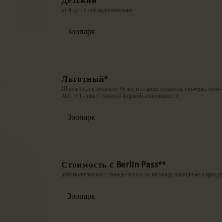
Детский
от 4 до 15 лет включительно
Зоопарк
Льготный*
Школьники в возрасте 16 лет и старше, студенты, стажеры, полу
ALG I+II, лица с тяжелой формой инвалидности
Зоопарк
Стоимость c Berlin Pass**
действует только с понедельника по пятницу, выходные и праз
Зоопарк