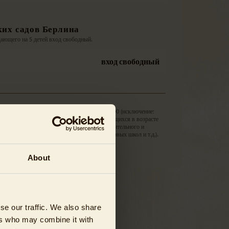
ких садов Берлина
дающего на 5 детей вход свободный.
вход свободный
 дней. Действует в будние дни с 9.00 до 14.00 (исключение:
дъявлении справки из школы. Только для учащихся в возрасте
х школ, не для учащихся учреждений дополнительного и
профессионально-технических училищ, языковых школ и т.д.).
пп до 15 человек вход свободный.
About
se our traffic. We also share
ers who may combine it with