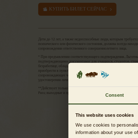
КУПИТЬ БИЛЕТ СЕЙЧАС
Дети до 12 лет, а также недееспособные люди, которым требует
психического или физического состояния, должны всегда находи
сопровождении ответственного совершеннолетнего лица.
* При предъявлении соответствующего подтверждения. Льготн
подтверждающими документами: для учащихся, студентов, стаже
безработице, обладателей карты Berlin Pass, лиц с тяжелой фо
приобрести в пунктах обслуживания на входе (такие пункты обо
сопровождающее человека с тяжелой формой инвалидности, при
удостоверении личности, будет пропущено бесплатно.
**Действует только с понедельника по пятницу при предъявлени
Pass; выходные и праздничные дни не включены.
Consent
This website uses cookies
We use cookies to personalis
information about your use of