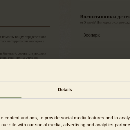
Воспитанники детс
от 5 детей/ Для одного сопровож
Зоопарк
ся помощь, ввиду определенного
ться на территории зоопарка в
ые билеты (с соответствующими
ров, стоящих на учете по
рмой инвалидности) можно
* Кроме воскресных и праздничных
значены вывеской). Лицо,
школы продленного дня), при пре
 наличии отметки в
до 19 лет из общеобразовательны
профессионального образования (
Для одного сопровождающего гру
и действительной карты Berlin
Details
e content and ads, to provide social media features and to analy
 our site with our social media, advertising and analytics partn