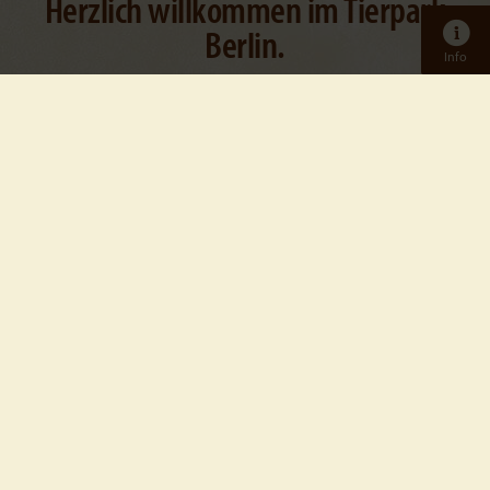
Herzlich willkommen im Tierpark
Berlin.
Info
Im Herzen des einstigen Ost-Berlin, unweit des
Alexanderplatzes, erstreckt sich der Tierpark Berlin
auf 160 Hektar – der größte Tierpark Europas! Dort
umgibt das historische Schloss Friedrichsfelde eine
einzigartige Parklandschaft, in der Tiere aus aller
Welt leben.
Tickets