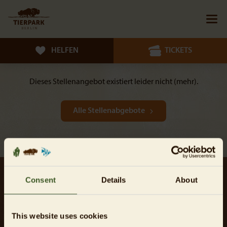
HELFEN
TICKETS
Dieses Stellenangebot existiert leider nicht (mehr).
Alle Stellenabgebote
Consent
Details
About
Jetzt Newsletter abonnieren
This website uses cookies
Hiermit bestätige ich, dass ich