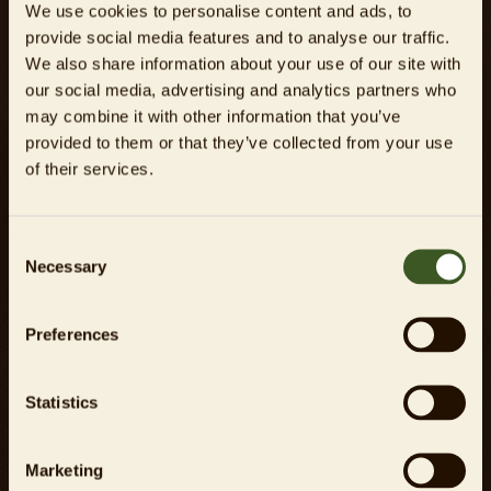
We use cookies to personalise content and ads, to
die
Datenschutzbestimmungen
zur
provide social media features and to analyse our traffic.
Kenntnis genommen habe.
We also share information about your use of our site with
our social media, advertising and analytics partners who
may combine it with other information that you’ve
provided to them or that they’ve collected from your use
of their services.
Karriere
Impressum
Consent
Necessary
Presse
Datenschutz
Selection
Kontakt
AGB
Preferences
Investor Relations
Energiemanagementsystem
Statistics
Meldestelle gem.
Hinweisgeberschutzgesetz
Marketing